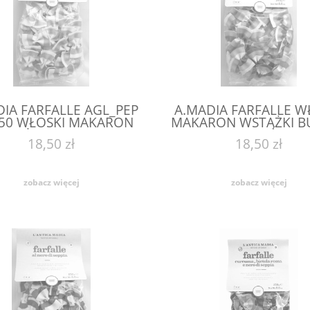
DIA FARFALLE AGL_PEP
A.MADIA FARFALLE W
250 WŁOSKI MAKARON
MAKARON WSTĄŻKI BU
STĄŻKI Z PAPRYKĄ
SZPINAK G 250
18,50 zł
18,50 zł
zobacz więcej
zobacz więcej