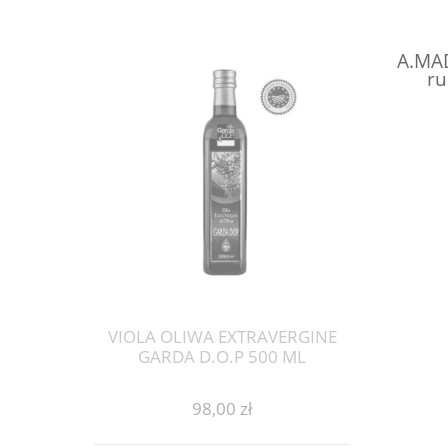
A.MA
ru
VIOLA OLIWA EXTRAVERGINE
GARDA D.O.P 500 ML
98,00 zł