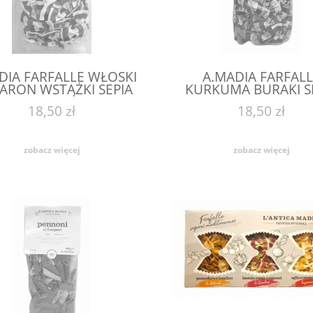
DIA FARFALLE WŁOSKI
A.MADIA FARFALL
ARON WSTĄŻKI SEPIA
KURKUMA BURAKI S
 KAŁAMARNICY G 250
250 G MAKARON KO
18,50 zł
18,50 zł
WŁOSKI
zobacz więcej
zobacz więcej