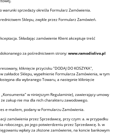
etowej.
o warunki sprzedaży określa Formularz Zamówienia.
rednictwem Sklepu, zwykle przez Formularz Zamówień.
kceptacja. Składając zamówienie Klient akceptuje treść
 dokonanego za pośrednictwem strony:
www.ramodiolivo.pl
teresowany, kliknięcie przycisku "DODAJ DO KOSZYKA",
ę w zakładce Sklepu, wypełnienie Formularza Zamówienia, w tym
 dostępna dla wybranego Towaru, a następnie kliknięcie
cja „Konsumenta" w niniejszym Regulaminie), zawierający umowy
w, że zakup nie ma dla nich charakteru zawodowego.
dres e-mailem, podany w Formularzu Zamówienia.
lizacji zamówienia przez Sprzedawcę, przy czym: a. w przypadku
ia roboczego, po jego potwierdzeniu przez Sprzedawcę. b. w
sięgowaniu wpłaty za złożone zamówienie, na koncie bankowym