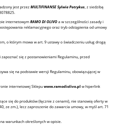
adzony jest przez
MULTIFINANSE Sylwia Potrykus
, z siedzibą
93078825.
epie internetowym
RAMO DI OLIVO
a w szczególności zasady i
 postępowania reklamacyjnego oraz tryb odstąpienia od umowy
nem, o którym mowa w art. 9 ustawy o świadczeniu usług drogą
ni zapoznać się z postanowieniami Regulaminu, przed
bywa się na podstawie wersji Regulaminu, obowiązującej w
ronie internetowej Sklepu
www.ramodiolivo.pl
w hiperlink
ące się do produktów (łącznie z cenami), nie stanowią oferty w
740, ze zm.), lecz zaproszenie do zawarcia umowy, w myśl art. 71
 na warunkach określonych w opisie.