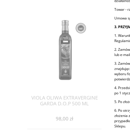
działalno
Towar - r
Umowa sp
3. PRZY
1. Warunk
Regulami
2. Zamów
lub e-ma
3. Zamówi
znajdując
wyboru fo
potwierdz
4. Przeds
po 1 styc
VIOLA OLIWA EXTRAVERGINE
5. Po zło
GARDA D.O.P 500 ML
6. Po otr
złożenia 
98,00 zł
przypadku
Sklepu.