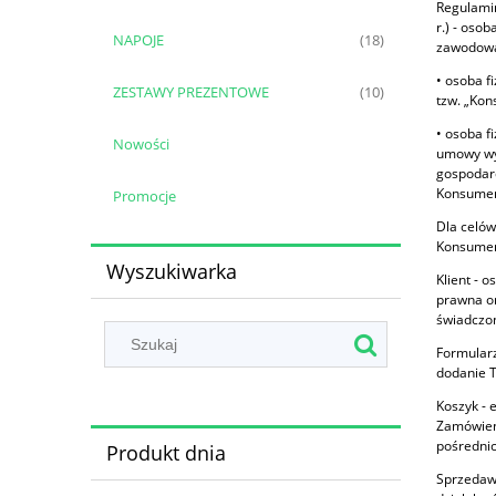
Regulamin
r.) - oso
NAPOJE
(18)
zawodową.
• osoba f
ZESTAWY PREZENTOWE
(10)
tzw. „Kon
• osoba f
Nowości
umowy wyn
gospodarc
Konsumen
Promocje
Dla celów
Konsument
Wyszukiwarka
Klient - 
prawna or
świadczon
Formularz
dodanie T
Koszyk - 
Zamówieni
pośredni
Produkt dnia
Sprzedawc