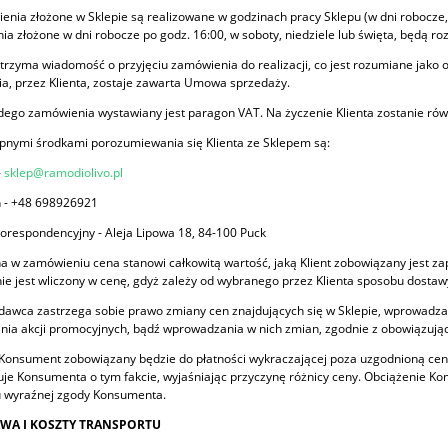
enia złożone w Sklepie są realizowane w godzinach pracy Sklepu (w dni robocze, 
a złożone w dni robocze po godz. 16:00, w soboty, niedziele lub święta, będą 
 otrzyma wiadomość o przyjęciu zamówienia do realizacji, co jest rozumiane jako 
a, przez Klienta, zostaje zawarta Umowa sprzedaży.
dego zamówienia wystawiany jest paragon VAT. Na życzenie Klienta zostanie rów
pnymi środkami porozumiewania się Klienta ze Sklepem są:
-
sklep@ramodiolivo.pl
n - +48 698926921
korespondencyjny - Aleja Lipowa 18, 84-100 Puck
a w zamówieniu cena stanowi całkowitą wartość, jaką Klient zobowiązany jest zap
ie jest wliczony w cenę, gdyż zależy od wybranego przez Klienta sposobu dostaw
dawca zastrzega sobie prawo zmiany cen znajdujących się w Sklepie, wprowadz
ia akcji promocyjnych, bądź wprowadzania w nich zmian, zgodnie z obowiązują
i Konsument zobowiązany będzie do płatności wykraczającej poza uzgodnioną cen
je Konsumenta o tym fakcie, wyjaśniając przyczynę różnicy ceny. Obciążenie K
u wyraźnej zgody Konsumenta.
AWA I KOSZTY TRANSPORTU