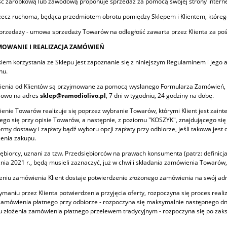
ść zarobkową lub zawodową proponuje sprzedaż za pomocą swojej strony intern
zecz ruchoma, będąca przedmiotem obrotu pomiędzy Sklepem i Klientem, któreg
rzedaży - umowa sprzedaży Towarów na odległość zawarta przez Klienta za poś
JMOWANIE I REALIZACJA ZAMÓWIEŃ
iem korzystania ze Sklepu jest zapoznanie się z niniejszym Regulaminem i jego a
nu.
ienia od Klientów są przyjmowane za pomocą wysłanego Formularza Zamówień,
ilowo na adres
sklep@ramodiolivo.pl
, 7 dni w tygodniu, 24 godziny na dobę.
enie Towarów realizuje się poprzez wybranie Towarów, którymi Klient jest zain
ego się przy opisie Towarów, a następnie, z poziomu "KOSZYK", znajdującego si
rmy dostawy i zapłaty bądź wyboru opcji zapłaty przy odbiorze, jeśli takowa jest
enia zakupu.
iębiorcy, uznani za tzw. Przedsiębiorców na prawach konsumenta (patrz: defini
znia 2021 r., będą musieli zaznaczyć, już w chwili składania zamówienia Towaró
żeniu zamówienia Klient dostaje potwierdzenie złożonego zamówienia na swój a
zymaniu przez Klienta potwierdzenia przyjęcia oferty, rozpoczyna się proces rea
zamówienia płatnego przy odbiorze - rozpoczyna się maksymalnie następnego dn
 złożenia zamówienia płatnego przelewem tradycyjnym - rozpoczyna się po zak