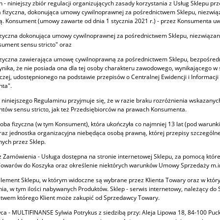
 - niniejszy zbiór regulacji organizujących zasady korzystania z Usług Sklepu 
ba fizyczna, dokonująca umowy cywilnoprawnej za pośrednictwem Sklepu, niezwiąz
 Konsument (umowy zawarte od dnia 1 stycznia 2021 r.) - przez Konsumenta uw
izyczna dokonująca umowy cywilnoprawnej za pośrednictwem Sklepu, niezwiązane
sument sensu stricto" oraz
izyczna zawierająca umowę cywilnoprawną za pośrednictwem Sklepu, bezpośrednio 
ika, że nie posiada ona dla tej osoby charakteru zawodowego, wynikającego w s
zej, udostępnionego na podstawie przepisów o Centralnej Ewidencji i Informacji
ta".
 niniejszego Regulaminu przyjmuje się, że w razie braku rozróżnienia wskazan
ów sensu stricto, jak też Przedsiębiorców na prawach Konsumenta.
osoba fizyczna (w tym Konsument), która ukończyła co najmniej 13 lat (pod waru
az jednostka organizacyjna niebędąca osobą prawną, której przepisy szczególne
ych przez Sklep.
 Zamówienia - Usługa dostępna na stronie internetowej Sklepu, za pomocą które
owarów do Koszyka oraz określenie niektórych warunków Umowy Sprzedaży m.in.
element Sklepu, w którym widoczne są wybrane przez Klienta Towary oraz w który
a, w tym ilości nabywanych Produktów. Sklep - serwis internetowy, należący d
ctwem którego Klient może zakupić od Sprzedawcy Towary.
a - MULTIFINANSE Sylwia Potrykus z siedzibą przy: Aleja Lipowa 18, 84-100 P