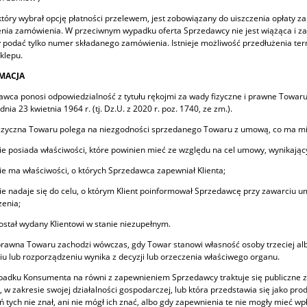
, który wybrał opcję płatności przelewem, jest zobowiązany do uiszczenia opłaty z
enia zamówienia. W przeciwnym wypadku oferta Sprzedawcy nie jest wiążąca i zam
 podać tylko numer składanego zamówienia. Istnieje możliwość przedłużenia ter
klepu.
AMACJA
awca ponosi odpowiedzialność z tytułu rękojmi za wady fizyczne i prawne Towaru
dnia 23 kwietnia 1964 r. (tj. Dz.U. z 2020 r. poz. 1740, ze zm.).
izyczna Towaru polega na niezgodności sprzedanego Towaru z umową, co ma mie
ie posiada właściwości, które powinien mieć ze względu na cel umowy, wynikający
ie ma właściwości, o których Sprzedawca zapewniał Klienta;
ie nadaje się do celu, o którym Klient poinformował Sprzedawcę przy zawarciu um
enia;
ostał wydany Klientowi w stanie niezupełnym.
rawna Towaru zachodzi wówczas, gdy Towar stanowi własność osoby trzeciej alb
iu lub rozporządzeniu wynika z decyzji lub orzeczenia właściwego organu.
padku Konsumenta na równi z zapewnieniem Sprzedawcy traktuje się publiczne 
, w zakresie swojej działalności gospodarczej, lub która przedstawia się jako pr
 tych nie znał, ani nie mógł ich znać, albo gdy zapewnienia te nie mogły mieć