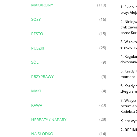
MAKARONY
(110)
1. Sklep 
przy: Ale
SOSY
(16)
2. Niniej
tryb zawi
przez Ko
PESTO
(15)
3. W zakr
elektronic
PUSZKI
(25)
4. Regula
dokonani
SÓL
(9)
5. Każdy 
PRZYPRAWY
(9)
momencie
6. Każdy 
MĄKI
(4)
„Regulam
7. Wszyst
KAWA
(23)
rozumieni
Kodeksu Cy
HERBATY / NAPARY
(29)
Klient wy
2. DEFIN
NA SŁODKO
(14)