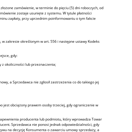
a złożone zamówienie, w terminie do pięciu (5) dni roboczych, od
ówienie zostaje usunięte z systemu. W tytule płatności
minu zapłaty, przy uprzednim poinformowaniu o tym fakcie
, w zakresie określonym w art. 556 i następne ustawy Kodeks
jsce, gdy:
 z okoliczności lub przeznaczenia;
owy, a Sprzedawca nie zgłosił zastrzeżenia co do takiego jej
o jest obciążony prawem osoby trzeciej, gdy ograniczenie w
zapewnienia producenta lub podmiotu, który wprowadza Towar
oducent. Sprzedawca nie ponosi jednak odpowiedzialności, gdy
 wpływu na decyzję Konsumenta o zawarciu umowy sprzedaży, a