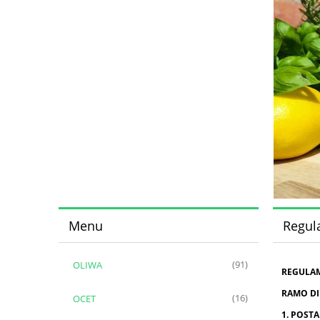
Menu
Regul
OLIWA
(91)
REGULA
RAMO DI
OCET
(16)
1. POST