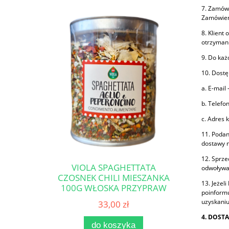
7. Zamówi
Zamówieni
8. Klient
otrzymani
9. Do każ
10. Dostę
a. E-mail 
b. Telefo
c. Adres 
11. Podan
dostawy n
12. Sprze
VIOLA SPAGHETTATA
odwoływan
CZOSNEK CHILI MIESZANKA
13. Jeżel
100G WŁOSKA PRZYPRAW
poinformu
DO MAKARONU
uzyskani
33,00 zł
4. DOST
do koszyka