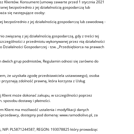
przez Klientów. Konsument (umowy zawarte przed 1 stycznia 2021
anej bezpośrednio z jej działalnością gospodarczą lub
aża się następujące osoby:
j bezpośrednio z jej działalnością gospodarczą lub zawodową -
związaną z jej działalnością gospodarczą, gdy z treści tej
zczególności z przedmiotu wykonywanej przez nią działalności
 o Działalności Gospodarczej - tzw. „Przedsiębiorca na prawach
ych dwóch grup podmiotów, Regulamin odnosi się zarówno do
nkiem, że uzyskała zgodę przedstawiciela ustawowego), osoba
 przyznają zdolność prawną, która korzysta z Usług
j Klient może dokonać zakupu, w szczególności poprzez
 sposobu dostawy i płatności.
m Klient ma możliwość ustalenia i modyfikacji danych
o Sprzedawcy, dostępny pod domeną: www.ramodiolivo.pl, za
uck, NIP: PL5871244587, REGON: 193078825 który prowadząc