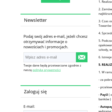
1. Realiz
2. Zamówi
najbliższ
Newsletter
3. Czas o
Towarów d
4. Sprzed
Podaj swój adres e-mail, jeżeli chcesz
5. Podcza
otrzymywać informacje o
opakowani
nowościach i promocjach.
szkody, w
6. Istnie
5. REALI
Twoje dane będą przetwarzane zgodnie z
naszą
polityką prywatności
1. W rama
- za pobr
- przele
Zaloguj się
-
PayU
( 
banków )
E-mail:
-
Autopay
wybranyc