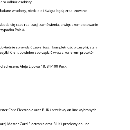
era odbiór osobisty
adane w soboty, niedziele i święta będą zrealizowane
składa się czas realizacji zamówienia, a więc skompletowanie
zypadku Polski.
 dokładnie sprawdzić zawartość i kompletność przesyłki, stan
łki Klient powinien sporządzić wraz z kurierem protokół
d adresem: Aleja Lipowa 18, 84-100 Puck.
MAster Card Electronic oraz BLIK i przelewy on-line wybranych
Card, Master Card Electronic oraz BLIK i przelewy on-line