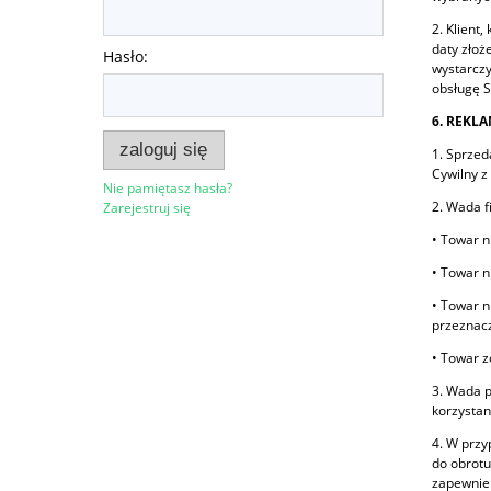
2. Klient
daty złoż
Hasło:
wystarczy
obsługę S
6. REKL
zaloguj się
1. Sprzed
Cywilny z 
Nie pamiętasz hasła?
2. Wada f
Zarejestruj się
• Towar n
• Towar n
• Towar n
przeznacz
• Towar z
3. Wada p
korzystan
4. W przy
do obrotu
zapewnień