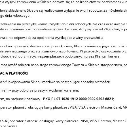
acja wysyłki zamówienia w Sklepie odbywa się za pośrednictwem: paczkomatu kuri
enia składane w Sklepie są realizowane wyłącznie w dni robocze. Zamówienia skł
ego dnia roboczego.
czekiwania na przesyłkę wynosi zwykle: do 3 dni roboczych. Na czas oczekiwania 
o zamówienia oraz przewidywany czas dostawy, który wynosi od 24 godzin, w pr
awca nie odpowiada za opóźnienia wynikające z winy przewoźnika.
s odbioru przesyłki dostarczonej przez kuriera, Klient powinien w jego obecności
a zewnętrznego oraz stan zamówionego Towaru. W przypadku uszkodzenia przesy
 dwóch jednobrzmiących egzemplarzach podpisanych przez Klienta i kuriera.
je możliwość odbioru osobistego zamówionego Towaru w Sklepie stacjonarnym, po
ZACJA PŁATNOŚCI
ch funkcjonowania Sklepu możliwe są następujące sposoby płatności:
aniem – przy odbiorze przesyłki wysłanej kurierem;
wem, na rachunek bankowy -
PKO PL 07 1020 1912 0000 9302 0202 6821
;
operator płatności obsługuje karty płatnicze : VISA, VISA Electron, Master Card, 
 S.A.
( operator płatności obsługuje karty płatnicze : VISA, VISA Electron, Master 
h banków )