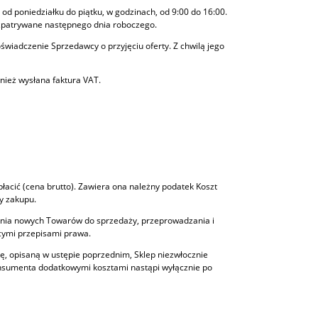
od poniedziałku do piątku, w godzinach, od 9:00 do 16:00.
rozpatrywane następnego dnia roboczego.
oświadczenie Sprzedawcy o przyjęciu oferty. Z chwilą jego
nież wysłana faktura VAT.
łacić (cena brutto). Zawiera ona należny podatek Koszt
y zakupu.
ania nowych Towarów do sprzedaży, przeprowadzania i
cymi przepisami prawa.
ę, opisaną w ustępie poprzednim, Sklep niezwłocznie
onsumenta dodatkowymi kosztami nastąpi wyłącznie po