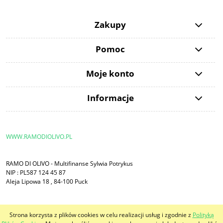
Zakupy
Pomoc
Moje konto
Informacje
WWW.RAMODIOLIVO.PL
RAMO DI OLIVO - Multifinanse Sylwia Potrykus
NIP : PL587 124 45 87
Aleja Lipowa 18 , 84-100 Puck
Strona korzysta z plików cookies w celu realizacji usług i zgodnie z
Polityką
pokaż pełną wersję strony