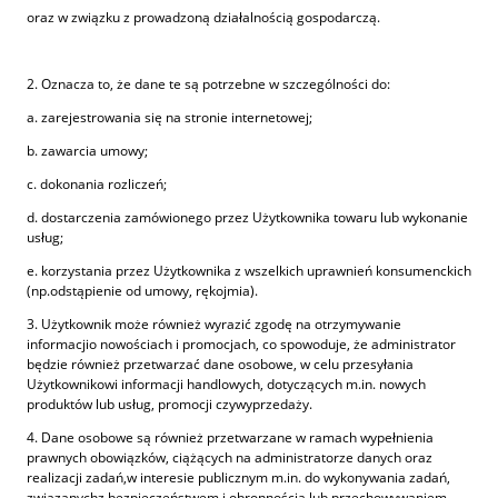
oraz w związku z prowadzoną działalnością gospodarczą.
2. Oznacza to, że dane te są potrzebne w szczególności do:
a. zarejestrowania się na stronie internetowej;
b. zawarcia umowy;
c. dokonania rozliczeń;
d. dostarczenia zamówionego przez Użytkownika towaru lub wykonanie
usług;
e. korzystania przez Użytkownika z wszelkich uprawnień konsumenckich
(np.odstąpienie od umowy, rękojmia).
3. Użytkownik może również wyrazić zgodę na otrzymywanie
informacjio nowościach i promocjach, co spowoduje, że administrator
będzie również przetwarzać dane osobowe, w celu przesyłania
Użytkownikowi informacji handlowych, dotyczących m.in. nowych
produktów lub usług, promocji czywyprzedaży.
4. Dane osobowe są również przetwarzane w ramach wypełnienia
prawnych obowiązków, ciążących na administratorze danych oraz
realizacji zadań,w interesie publicznym m.in. do wykonywania zadań,
związanychz bezpieczeństwem i obronnością lub przechowywaniem