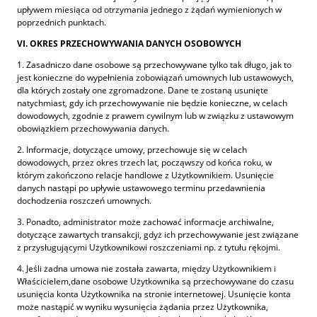
upływem miesiąca od otrzymania jednego z żądań wymienionych w
poprzednich punktach.
VI. OKRES PRZECHOWYWANIA DANYCH OSOBOWYCH
1. Zasadniczo dane osobowe są przechowywane tylko tak długo, jak to
jest konieczne do wypełnienia zobowiązań umownych lub ustawowych,
dla których zostały one zgromadzone. Dane te zostaną usunięte
natychmiast, gdy ich przechowywanie nie będzie konieczne, w celach
dowodowych, zgodnie z prawem cywilnym lub w związku z ustawowym
obowiązkiem przechowywania danych.
2. Informacje, dotyczące umowy, przechowuje się w celach
dowodowych, przez okres trzech lat, począwszy od końca roku, w
którym zakończono relacje handlowe z Użytkownikiem. Usunięcie
danych nastąpi po upływie ustawowego terminu przedawnienia
dochodzenia roszczeń umownych.
3. Ponadto, administrator może zachować informacje archiwalne,
dotyczące zawartych transakcji, gdyż ich przechowywanie jest związane
z przysługującymi Użytkownikowi roszczeniami np. z tytułu rękojmi.
4. Jeśli żadna umowa nie została zawarta, między Użytkownikiem i
Właścicielem,dane osobowe Użytkownika są przechowywane do czasu
usunięcia konta Użytkownika na stronie internetowej. Usunięcie konta
może nastąpić w wyniku wysunięcia żądania przez Użytkownika,