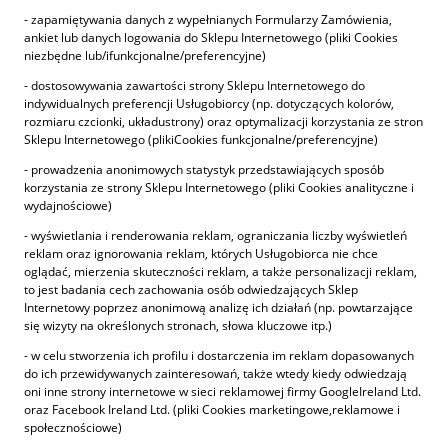
- zapamiętywania danych z wypełnianych Formularzy Zamówienia,
ankiet lub danych logowania do Sklepu Internetowego (pliki Cookies
niezbędne lub/ifunkcjonalne/preferencyjne)
- dostosowywania zawartości strony Sklepu Internetowego do
indywidualnych preferencji Usługobiorcy (np. dotyczących kolorów,
rozmiaru czcionki, układustrony) oraz optymalizacji korzystania ze stron
Sklepu Internetowego (plikiCookies funkcjonalne/preferencyjne)
- prowadzenia anonimowych statystyk przedstawiających sposób
korzystania ze strony Sklepu Internetowego (pliki Cookies analityczne i
wydajnościowe)
- wyświetlania i renderowania reklam, ograniczania liczby wyświetleń
reklam oraz ignorowania reklam, których Usługobiorca nie chce
oglądać, mierzenia skuteczności reklam, a także personalizacji reklam,
to jest badania cech zachowania osób odwiedzających Sklep
Internetowy poprzez anonimową analizę ich działań (np. powtarzające
się wizyty na określonych stronach, słowa kluczowe itp.)
- w celu stworzenia ich profilu i dostarczenia im reklam dopasowanych
do ich przewidywanych zainteresowań, także wtedy kiedy odwiedzają
oni inne strony internetowe w sieci reklamowej firmy GoogleIreland Ltd.
oraz Facebook Ireland Ltd. (pliki Cookies marketingowe,reklamowe i
społecznościowe)