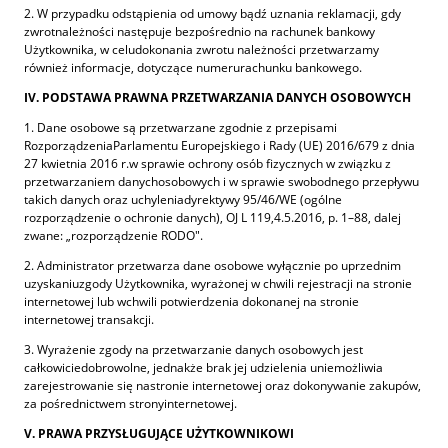
2. W przypadku odstąpienia od umowy bądź uznania reklamacji, gdy
zwrotnależności następuje bezpośrednio na rachunek bankowy
Użytkownika, w celudokonania zwrotu należności przetwarzamy
również informacje, dotyczące numerurachunku bankowego.
IV. PODSTAWA PRAWNA PRZETWARZANIA DANYCH OSOBOWYCH
1. Dane osobowe są przetwarzane zgodnie z przepisami
RozporządzeniaParlamentu Europejskiego i Rady (UE) 2016/679 z dnia
27 kwietnia 2016 r.w sprawie ochrony osób fizycznych w związku z
przetwarzaniem danychosobowych i w sprawie swobodnego przepływu
takich danych oraz uchyleniadyrektywy 95/46/WE (ogólne
rozporządzenie o ochronie danych), OJ L 119,4.5.2016, p. 1–88, dalej
zwane: „rozporządzenie RODO".
2. Administrator przetwarza dane osobowe wyłącznie po uprzednim
uzyskaniuzgody Użytkownika, wyrażonej w chwili rejestracji na stronie
internetowej lub wchwili potwierdzenia dokonanej na stronie
internetowej transakcji.
3. Wyrażenie zgody na przetwarzanie danych osobowych jest
całkowiciedobrowolne, jednakże brak jej udzielenia uniemożliwia
zarejestrowanie się nastronie internetowej oraz dokonywanie zakupów,
za pośrednictwem stronyinternetowej.
V. PRAWA PRZYSŁUGUJĄCE UŻYTKOWNIKOWI