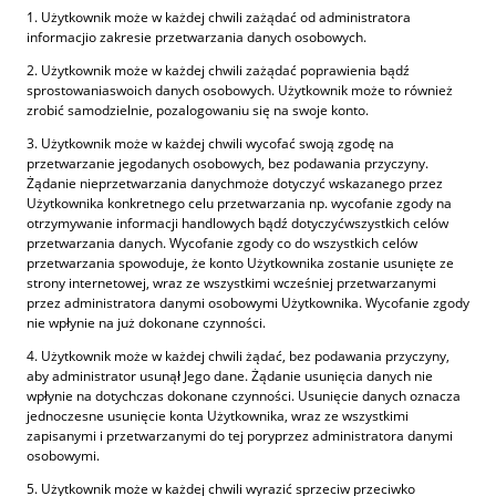
1. Użytkownik może w każdej chwili zażądać od administratora
informacjio zakresie przetwarzania danych osobowych.
2. Użytkownik może w każdej chwili zażądać poprawienia bądź
sprostowaniaswoich danych osobowych. Użytkownik może to również
zrobić samodzielnie, pozalogowaniu się na swoje konto.
3. Użytkownik może w każdej chwili wycofać swoją zgodę na
przetwarzanie jegodanych osobowych, bez podawania przyczyny.
Żądanie nieprzetwarzania danychmoże dotyczyć wskazanego przez
Użytkownika konkretnego celu przetwarzania np. wycofanie zgody na
otrzymywanie informacji handlowych bądź dotyczyćwszystkich celów
przetwarzania danych. Wycofanie zgody co do wszystkich celów
przetwarzania spowoduje, że konto Użytkownika zostanie usunięte ze
strony internetowej, wraz ze wszystkimi wcześniej przetwarzanymi
przez administratora danymi osobowymi Użytkownika. Wycofanie zgody
nie wpłynie na już dokonane czynności.
4. Użytkownik może w każdej chwili żądać, bez podawania przyczyny,
aby administrator usunął Jego dane. Żądanie usunięcia danych nie
wpłynie na dotychczas dokonane czynności. Usunięcie danych oznacza
jednoczesne usunięcie konta Użytkownika, wraz ze wszystkimi
zapisanymi i przetwarzanymi do tej poryprzez administratora danymi
osobowymi.
5. Użytkownik może w każdej chwili wyrazić sprzeciw przeciwko