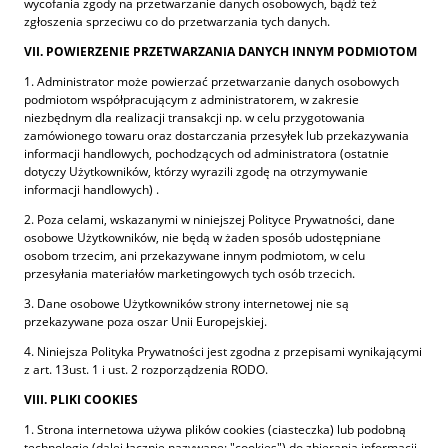
wycofania zgody na przetwarzanie danych osobowych, bądź też
zgłoszenia sprzeciwu co do przetwarzania tych danych.
VII. POWIERZENIE PRZETWARZANIA DANYCH INNYM PODMIOTOM
1. Administrator może powierzać przetwarzanie danych osobowych
podmiotom współpracującym z administratorem, w zakresie
niezbędnym dla realizacji transakcji np. w celu przygotowania
zamówionego towaru oraz dostarczania przesyłek lub przekazywania
informacji handlowych, pochodzących od administratora (ostatnie
dotyczy Użytkowników, którzy wyrazili zgodę na otrzymywanie
informacji handlowych) .
2. Poza celami, wskazanymi w niniejszej Polityce Prywatności, dane
osobowe Użytkowników, nie będą w żaden sposób udostępniane
osobom trzecim, ani przekazywane innym podmiotom, w celu
przesyłania materiałów marketingowych tych osób trzecich.
3. Dane osobowe Użytkowników strony internetowej nie są
przekazywane poza oszar Unii Europejskiej.
4. Niniejsza Polityka Prywatności jest zgodna z przepisami wynikającymi
z art. 13ust. 1 i ust. 2 rozporządzenia RODO.
VIII. PLIKI COOKIES
1. Strona internetowa używa plików cookies (ciasteczka) lub podobną
technologię (dalej łącznie nazywane: "cookies") do zbierania informacji