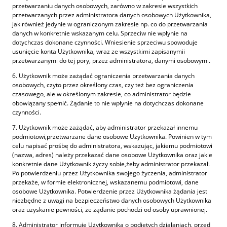
przetwarzaniu danych osobowych, zarówno w zakresie wszystkich
przetwarzanych przez administratora danych osobowych Użytkownika,
jak również jedynie w ograniczonym zakresie np. co do przetwarzania
danych w konkretnie wskazanym celu. Sprzeciw nie wpłynie na
dotychczas dokonane czynności. Wniesienie sprzeciwu spowoduje
usunięcie konta Użytkownika, wraz ze wszystkimi zapisanymii
przetwarzanymi do tej pory, przez administratora, danymi osobowymi.
6. Użytkownik może zażądać ograniczenia przetwarzania danych
osobowych, czyto przez określony czas, czy też bez ograniczenia
czasowego, ale w określonym zakresie, co administrator będzie
obowiązany spełnić. Żądanie to nie wpłynie na dotychczas dokonane
czynności.
7. Użytkownik może zażądać, aby administrator przekazał innemu
podmiotowi,przetwarzane dane osobowe Użytkownika. Powinien w tym
celu napisać prośbę do administratora, wskazując, jakiemu podmiotowi
(nazwa, adres) należy przekazać dane osobowe Użytkownika oraz jakie
konkretnie dane Użytkownik życzy sobie,żeby administrator przekazał.
Po potwierdzeniu przez Użytkownika swojego życzenia, administrator
przekaże, w formie elektronicznej, wskazanemu podmiotowi, dane
osobowe Użytkownika. Potwierdzenie przez Użytkownika żądania jest
niezbędne z uwagi na bezpieczeństwo danych osobowych Użytkownika
oraz uzyskanie pewności, że żądanie pochodzi od osoby uprawnionej.
8. Administrator informuje Użytkownika o podjętych działaniach, przed