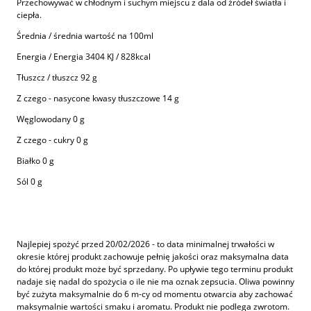
Przechowywać w chłodnym i suchym miejscu z dala od źródeł światła i
ciepła.
Średnia / średnia wartość na 100ml
Energia / Energia 3404 KJ / 828kcal
Tłuszcz / tłuszcz 92 g
Z czego - nasycone kwasy tłuszczowe 14 g
Węglowodany 0 g
Z czego - cukry 0 g
Białko 0 g
Sól 0 g
Najlepiej spożyć przed 20/02/2026 - to data minimalnej trwałości w
okresie której produkt zachowuje pełnię jakości oraz maksymalna data
do której produkt może być sprzedany. Po upływie tego terminu produkt
nadaje się nadal do spożycia o ile nie ma oznak zepsucia. Oliwa powinny
być zużyta maksymalnie do 6 m-cy od momentu otwarcia aby zachować
maksymalnie wartości smaku i aromatu. Produkt nie podlega zwrotom.