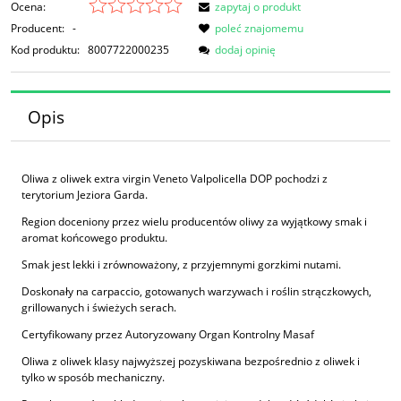
Ocena:
zapytaj o produkt
Producent:
-
poleć znajomemu
Kod produktu:
8007722000235
dodaj opinię
Opis
Oliwa z oliwek extra virgin Veneto Valpolicella DOP pochodzi z
terytorium Jeziora Garda.
Region doceniony przez wielu producentów oliwy za wyjątkowy smak i
aromat końcowego produktu.
Smak jest lekki i zrównoważony, z przyjemnymi gorzkimi nutami.
Doskonały na carpaccio, gotowanych warzywach i roślin strączkowych,
grillowanych i świeżych serach.
Certyfikowany przez Autoryzowany Organ Kontrolny Masaf
Oliwa z oliwek klasy najwyższej pozyskiwana bezpośrednio z oliwek i
tylko w sposób mechaniczny.