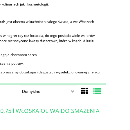
ulinariach jak i kosmetologii.
łoch
jest obecna w kuchniach całego świata, a we Włoszech
 winegret czy też focaccia, do tego posiada wiele walorów
dobre nienasycone kwasy tłuszczowe, które w każdej
diecie
biegają chorobom serca
uszenia potraw.
zapraszamy do zakupu i degustacji wyselekcjonowanej z rynku
I 0,75 l WŁOSKA OLIWA DO SMAŻENIA