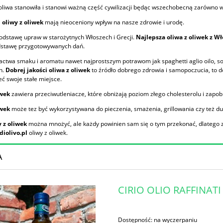
liwa stanowiła i stanowi ważną część cywilizacji będąc wszechobecną zarówno w k
i
oliwy z oliwek
mają nieoceniony wpływ na nasze zdrowie i urodę.
odstawę upraw w starożytnych Włoszech i Grecji.
Najlepsza oliwa z oliwek z W
dstawę przygotowywanych dań.
ctwa smaku i aromatu nawet najprostszym potrawom jak spaghetti aglio oilo, sos
h.
Dobrej jakości oliwa z oliwek
to źródło dobrego zdrowia i samopoczucia, to 
ć swoje stałe miejsce.
iwek
zawiera przeciwutleniacze, które obniżają poziom złego cholesterolu i zapo
iwek
może tez być wykorzystywana do pieczenia, smażenia, grillowania czy też d
y z oliwek
można mnożyć, ale każdy powinien sam się o tym przekonać, dlatego 
iolivo.pl
oliwy z oliwek.
A
CIRIO OLIO RAFFINAT
Dostępność:
na wyczerpaniu