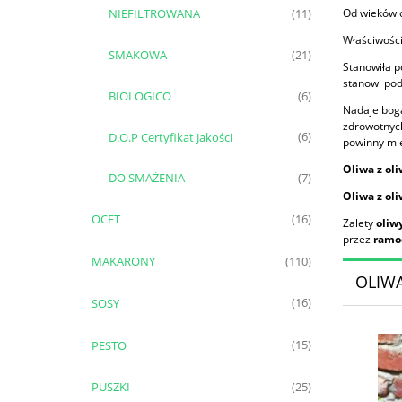
NIEFILTROWANA
Od wieków o
(11)
Właściwośc
SMAKOWA
(21)
Stanowiła p
stanowi po
BIOLOGICO
(6)
Nadaje boga
zdrowotnyc
D.O.P Certyfikat Jakości
(6)
powinny mie
Oliwa z ol
DO SMAŻENIA
(7)
Oliwa z ol
OCET
(16)
Zalety
oliw
przez
ramod
MAKARONY
(110)
OLIW
SOSY
(16)
PESTO
(15)
PUSZKI
(25)