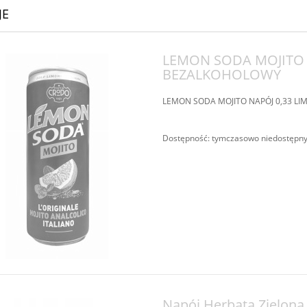
JE
LEMON SODA MOJITO N
BEZALKOHOLOWY
LEMON SODA MOJITO NAPÓJ 0,33 LI
Dostępność:
tymczasowo niedostępn
Napój Herbata Zielon