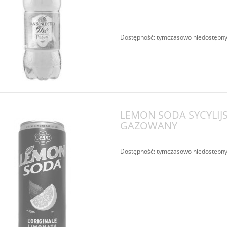
Dostępność:
tymczasowo niedostępn
LEMON SODA SYCYLIJS
GAZOWANY
Dostępność:
tymczasowo niedostępn