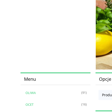
Menu
Opcje
OLIWA
(91)
Produ
OCET
(16)